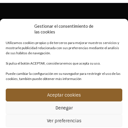
2020 © Porto
Business Consulting
- Copyright All Rights Reserved
Gestionar el consentimiento de
las cookies
Utilizamos cookies propias y de terceros para mejorar nuestros servicios y
mostrarle publicidad relacionada con sus preferencias mediante el análisis
de sus hábitos de navegación.
Si pulsa el botón ACEPTAR, consideraremos que acepta su uso.
Puede cambiar la configuración en su navegador para restringir el uso de las
Vinos con alma
.
cookies, también puede obtener más información
Aceptar cookies
Denegar
COOKIES
PRIVACIDAD
LEGAL
CONDICIONES
Ver preferencias
2026 © GRANDES BODEGAS - TODOS LOS DERECHOS RESERVADOS