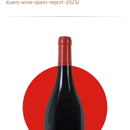
duero-wine-spain-report-2025/